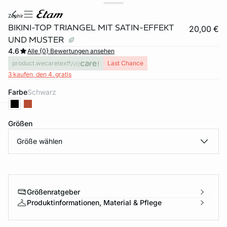
zephir
BIKINI-TOP TRIANGEL MIT SATIN-EFFEKT
20,00 €
UND MUSTER
4.6
Alle {0} Bewertungen ansehen
product.wecaretext
Last Chance
3 kaufen, den 4. gratis
Farbe
schwarz
e
question
Größen
Größe wählen
Größenratgeber
Produktinformationen, Material & Pflege