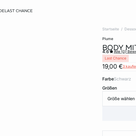
DE
LAST CHANCE
Startseite
Desso
plume
BODY MI
4.6
Alle {0} Be
Last Chance
19,00 €
3 kaufen
Farbe
schwarz
Größen
Größe wählen