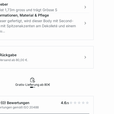
geber
ist 1,73m gross und trägt Grösse S
ormationen, Material & Pflege
ser gefertigt, wird dieser Body mit Second-
t mit Spitzenakzenten am Dekolleté und einem
...
 Rückgabe
Versand ab 80,00 €.
Gratis-Lieferung ab 80€
Rückgabe i
 {0} Bewertungen
4.6
/5
wertungen gemäß ISO 20488