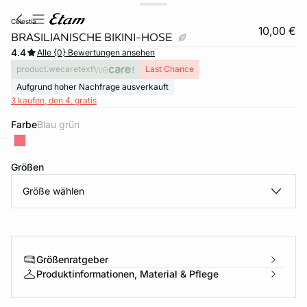
celestia
10,00 €
BRASILIANISCHE BIKINI-HOSE
4.4
Alle {0} Bewertungen ansehen
product.wecaretext
Last Chance
Aufgrund hoher Nachfrage ausverkauft
3 kaufen, den 4. gratis
Farbe
blau grün
e
question
Größen
Größe wählen
Größenratgeber
Produktinformationen, Material & Pflege