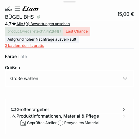
idole
15,00 €
BÜGEL BHS
4.7
Alle {0} Bewertungen ansehen
product.wecaretext
Last Chance
Aufgrund hoher Nachfrage ausverkauft
3 kaufen, den 4. gratis
Farbe
tinte
Größen
e
question
Größe wählen
Größenratgeber
Produktinformationen, Material & Pflege
Geprüftes Atelier
Recyceltes Material