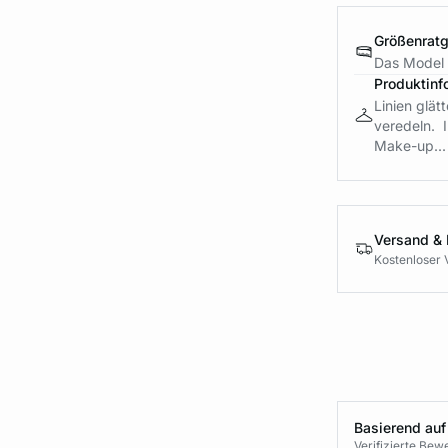
Größenrat
Das Model i
Produktinf
Linien glät
veredeln. I
Make-up...
Versand &
Kostenloser 
Basierend auf
Verifizierte Be