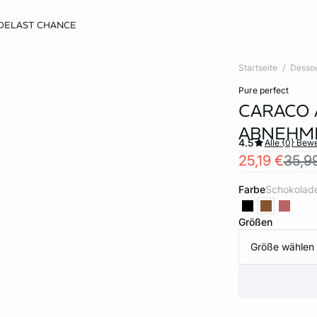
DE
LAST CHANCE
Startseite
Desso
pure perfect
CARACO 
ABNEHM
4.5
Alle {0} Bew
25,19 €
35,9
Farbe
schokolad
Größen
Größe wählen