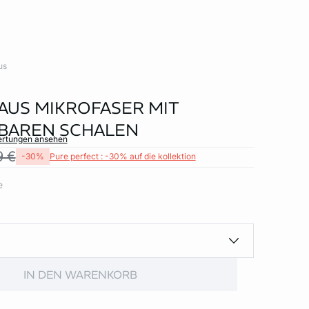
us
AUS MIKROFASER MIT
BAREN SCHALEN
ertungen ansehen
9 €
-30%
Pure perfect : -30% auf die kollektion
e
IN DEN WARENKORB