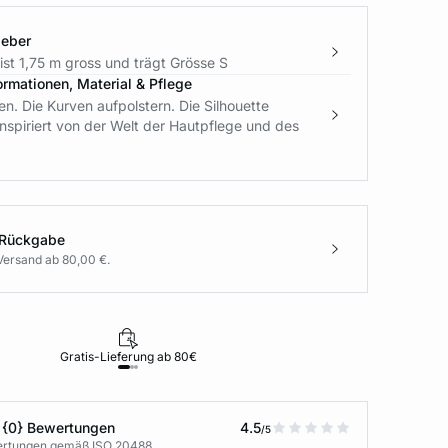
geber
st 1,75 m gross und trägt Grösse S
ormationen, Material & Pflege
ten. Die Kurven aufpolstern. Die Silhouette
nspiriert von der Welt der Hautpflege und des
 Rückgabe
Versand ab 80,00 €.
Gratis-Lieferung ab 80€
Rückgabe i
 {0} Bewertungen
4.5
/5
wertungen gemäß ISO 20488