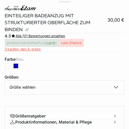
magnolia swim
EINTEILIGER BADEANZUG MIT
30,00 €
STRUKTURIERTER OBERFLÄCHE ZUM
BINDEN
4.3
Alle {0} Bewertungen ansehen
product.wecaretext
Last Chance
3 kaufen, den 4. gratis
Farbe
blau
e
question
Größen
Größe wählen
Größenratgeber
Produktinformationen, Material & Pflege