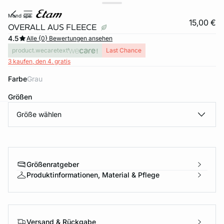
mund spe
15,00 €
OVERALL AUS FLEECE
4.5
Alle {0} Bewertungen ansehen
product.wecaretext
Last Chance
3 kaufen, den 4. gratis
Farbe
grau
Größen
Größe wählen
e
question
Größenratgeber
Produktinformationen, Material & Pflege
Versand & Rückgabe