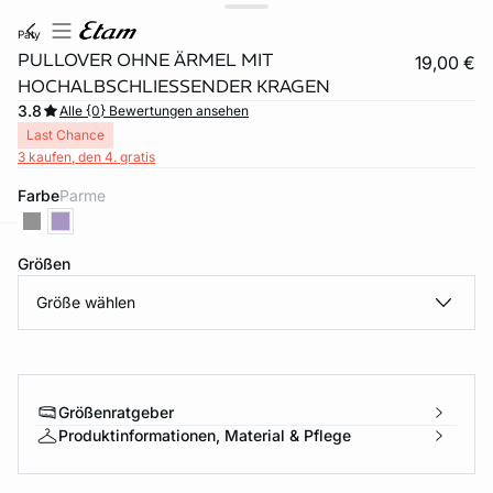
paty
PULLOVER OHNE ÄRMEL MIT
19,00 €
HOCHALBSCHLIESSENDER KRAGEN
3.8
Alle {0} Bewertungen ansehen
Last Chance
3 kaufen, den 4. gratis
Farbe
parme
Größen
e
question
Größe wählen
Größenratgeber
Produktinformationen, Material & Pflege