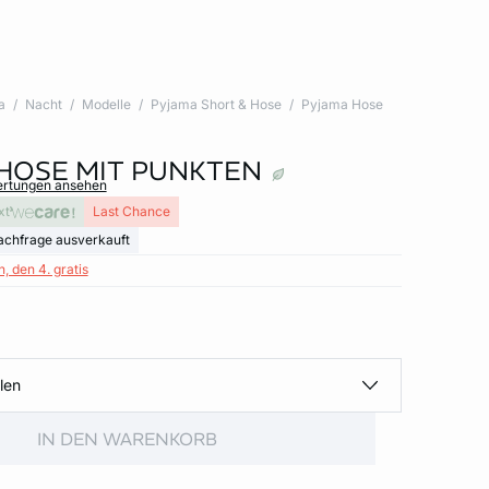
a
Nacht
Modelle
Pyjama Short & Hose
Pyjama Hose
HOSE MIT PUNKTEN
ertungen ansehen
xt
Last Chance
achfrage ausverkauft
, den 4. gratis
len
IN DEN WARENKORB