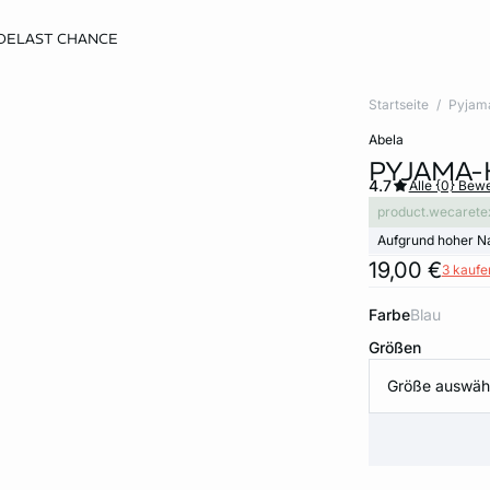
DE
LAST CHANCE
Startseite
Pyjam
abela
PYJAMA-
4.7
Alle {0} Bew
product.wecarete
Aufgrund hoher N
19,00 €
3 kaufen
Farbe
blau
Größen
Größe auswäh