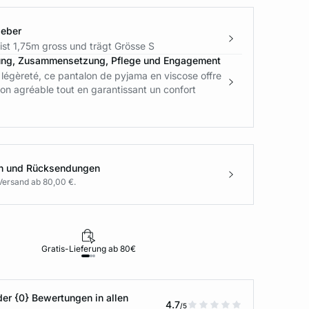
geber
ist 1,75m gross und trägt Grösse S
ung, Zusammensetzung, Pflege und Engagement
légèreté, ce pantalon de pyjama en viscose offre
on agréable tout en garantissant un confort
en und Rücksendungen
Versand ab 80,00 €.
Gratis-Lieferung ab 80€
Rückgabe i
der {0} Bewertungen in allen
4.7
/5