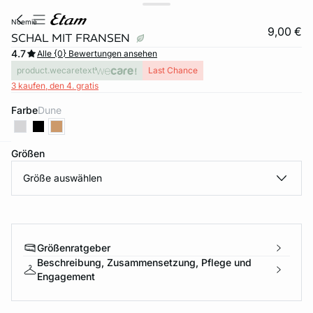
noemie
9,00 €
SCHAL MIT FRANSEN
4.7
Alle {0} Bewertungen ansehen
product.wecaretext
Last Chance
3 kaufen, den 4. gratis
Farbe
dune
Größen
e
question
Größe auswählen
Größenratgeber
Beschreibung, Zusammensetzung, Pflege und
Engagement