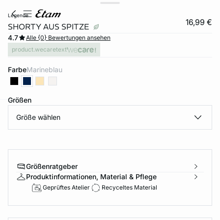
legende
16,99 €
SHORTY AUS SPITZE
4.7
Alle {0} Bewertungen ansehen
product.wecaretext
Farbe
marineblau
Größen
Größe wählen
e
question
Größenratgeber
Produktinformationen, Material & Pflege
Geprüftes Atelier
Recyceltes Material