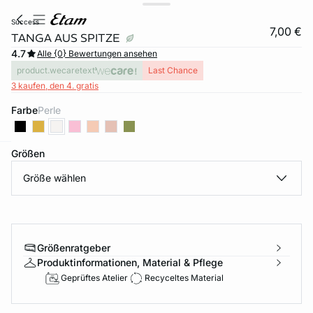
success
7,00 €
TANGA AUS SPITZE
4.7
Alle {0} Bewertungen ansehen
product.wecaretext
Last Chance
3 kaufen, den 4. gratis
Farbe
perle
Größen
e
question
Größe wählen
Größenratgeber
Produktinformationen, Material & Pflege
Geprüftes Atelier
Recyceltes Material