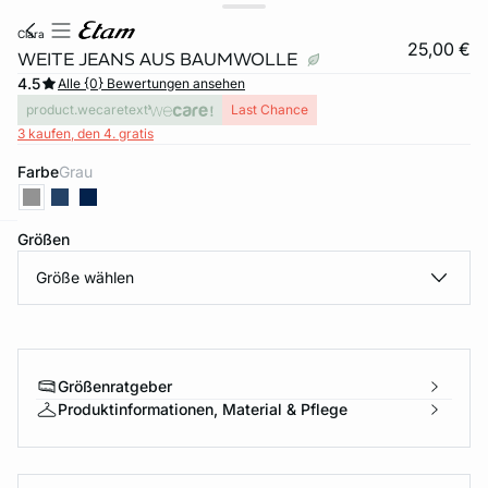
clara
25,00 €
WEITE JEANS AUS BAUMWOLLE
4.5
Alle {0} Bewertungen ansehen
product.wecaretext
Last Chance
3 kaufen, den 4. gratis
Farbe
grau
Größen
e
question
Größe wählen
Größenratgeber
Produktinformationen, Material & Pflege