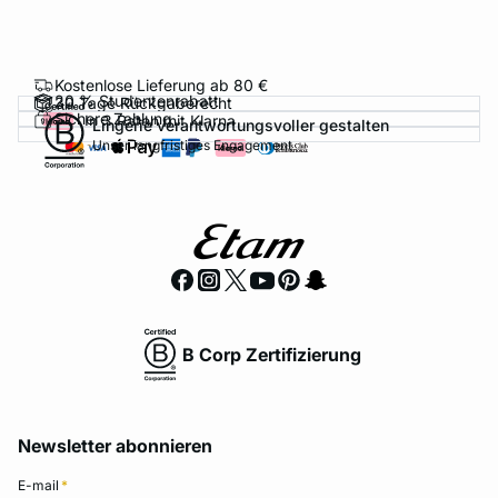
Kostenlose Lieferung ab 80 €
20 % Studentenrabatt
30 Tage Rückgaberecht
Sichere Zahlung
In 3 Raten mit Klarna
Lingerie verantwortungsvoller gestalten
Unser langfristiges Engagement
B Corp Zertifizierung
Newsletter abonnieren
E-mail
*