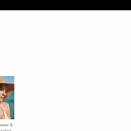
wear &
soires