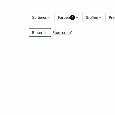
Sortieren
Farben
Größen
Pre
1
Currently Refined by Farben: Braun
Stornieren
Braun