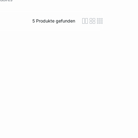
5
Produkte gefunden
icon-layout-detaile
icon-layout-class
icon-layout-m