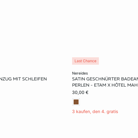
Last Chance
rb
In den Warenkorb
nereides
NZUG MIT SCHLEIFEN
SATIN GESCHNÜRTER BADEA
38
40
36
38
40
PERLEN - ETAM X HÔTEL MA
30,00 €
3 kaufen, den 4. gratis