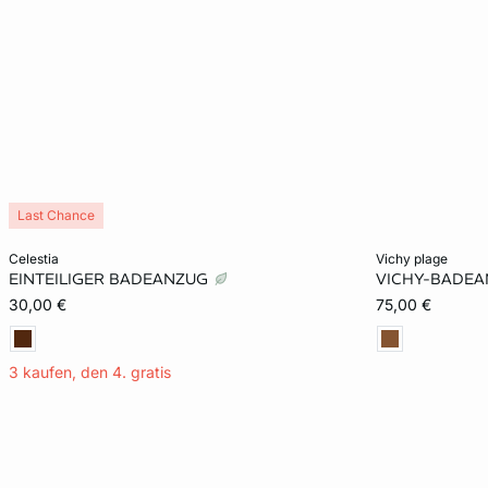
Last Chance
In den Warenkorb
In den Warenko
celestia
vichy plage
EINTEILIGER BADEANZUG
VICHY-BADEA
34
36
38
36
30,00 €
75,00 €
3 kaufen, den 4. gratis