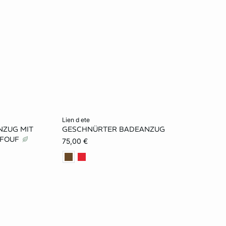
In den Warenkorb
lien d ete
NZUG MIT
GESCHNÜRTER BADEANZUG
34
36
38
40
HFOUF
75,00 €