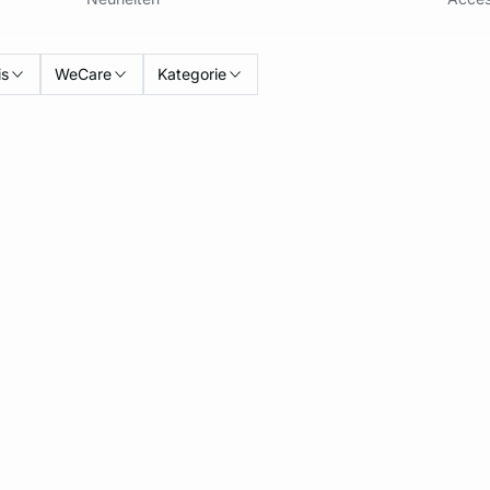
is
WeCare
Kategorie