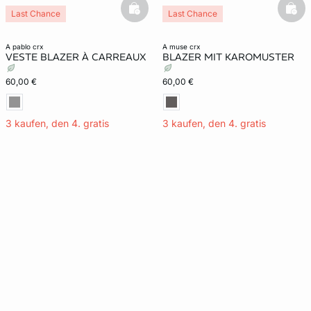
basketfull
bask
Last Chance
Last Chance
a pablo crx
a muse crx
VESTE BLAZER À CARREAUX
BLAZER MIT KAROMUSTER
60,00 €
60,00 €
3 kaufen, den 4. gratis
3 kaufen, den 4. gratis