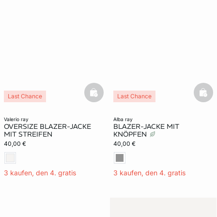
basketfull
bask
Last Chance
Last Chance
valerio ray
alba ray
OVERSIZE BLAZER-JACKE
BLAZER-JACKE MIT
MIT STREIFEN
KNÖPFEN
40,00 €
40,00 €
3 kaufen, den 4. gratis
3 kaufen, den 4. gratis