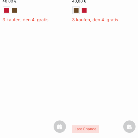
40,00 €
40,00 €
3 kaufen, den 4. gratis
3 kaufen, den 4. gratis
basketfull
bask
Last Chance