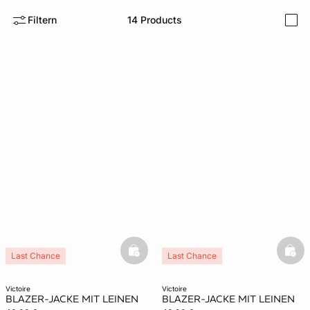
Filtern
14
Products
i
e
question
basketfull
bask
Last Chance
Last Chance
victoire
victoire
BLAZER-JACKE MIT LEINEN
BLAZER-JACKE MIT LEINEN