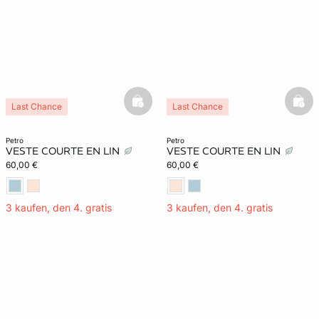
basketfull
bask
Last Chance
Last Chance
petro
petro
VESTE COURTE EN LIN
VESTE COURTE EN LIN
60,00 €
60,00 €
3 kaufen, den 4. gratis
3 kaufen, den 4. gratis