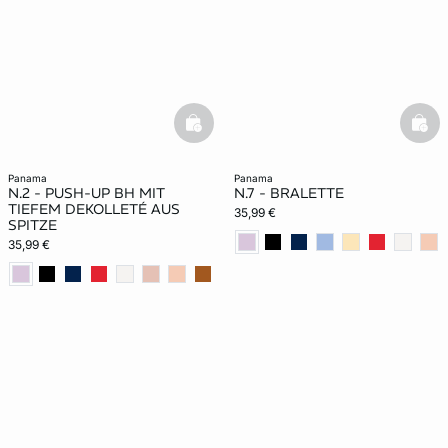
basketfull
bask
panama
panama
N.2 - PUSH-UP BH MIT
N.7 - BRALETTE
TIEFEM DEKOLLETÉ AUS
35,99 €
SPITZE
35,99 €