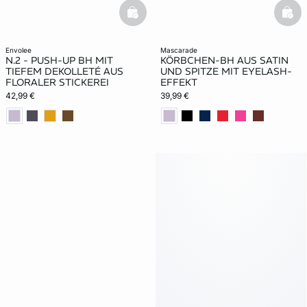
basketfull
bask
envolee
mascarade
N.2 - PUSH-UP BH MIT
KÖRBCHEN-BH AUS SATIN
TIEFEM DEKOLLETÉ AUS
UND SPITZE MIT EYELASH-
FLORALER STICKEREI
EFFEKT
42,99 €
39,99 €