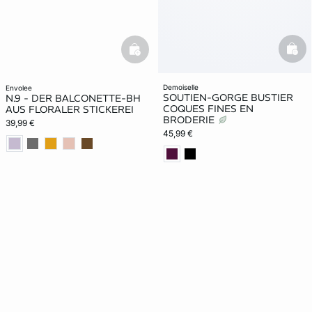
bask
basketfull
demoiselle
envolee
SOUTIEN-GORGE BUSTIER
N.9 - DER BALCONETTE-BH
COQUES FINES EN
AUS FLORALER STICKEREI
BRODERIE
39,99 €
45,99 €