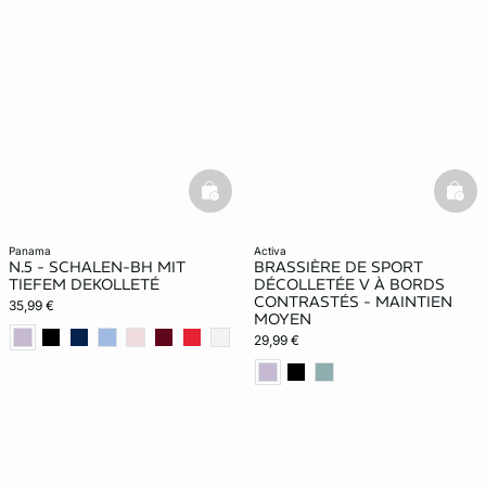
basketfull
bask
panama
activa
N.5 - SCHALEN-BH MIT
BRASSIÈRE DE SPORT
TIEFEM DEKOLLETÉ
DÉCOLLETÉE V À BORDS
CONTRASTÉS - MAINTIEN
35,99 €
MOYEN
29,99 €