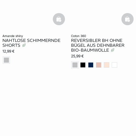
basketfull
bask
amande shiny
coton 360
NAHTLOSE SCHIMMERNDE
REVERSIBLER BH OHNE
SHORTS
BÜGEL AUS DEHNBARER
BIO-BAUMWOLLE
12,99 €
25,99 €