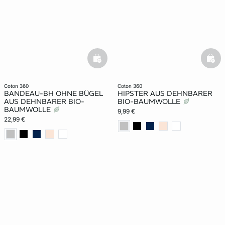
basketfull
bask
coton 360
coton 360
BANDEAU-BH OHNE BÜGEL
HIPSTER AUS DEHNBARER
AUS DEHNBARER BIO-
BIO-BAUMWOLLE
BAUMWOLLE
9,99 €
22,99 €