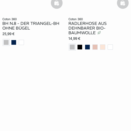
basketfull
bask
coton 360
coton 360
BH N.8 - DER TRIANGEL-BH
RADLERHOSE AUS
OHNE BÜGEL
DEHNBARER BIO-
BAUMWOLLE
25,99 €
14,99 €