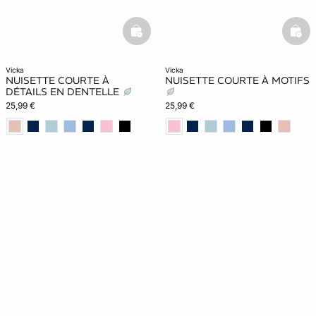
basketfull
bask
vicka
vicka
NUISETTE COURTE À
NUISETTE COURTE À MOTIFS
DÉTAILS EN DENTELLE
25,99 €
25,99 €