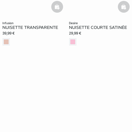
basketfull
bask
infusion
desire
NUISETTE TRANSPARENTE
NUISETTE COURTE SATINÉE
39,99 €
29,99 €