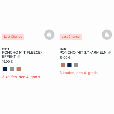
e
question
basketfull
bask
Last Chance
Last Chance
mund
mund
PONCHO MIT FLEECE-
PONCHO MIT 3/4-ÄRMELN
EFFEKT
15,00 €
19,00 €
3 kaufen, den 4. gratis
3 kaufen, den 4. gratis