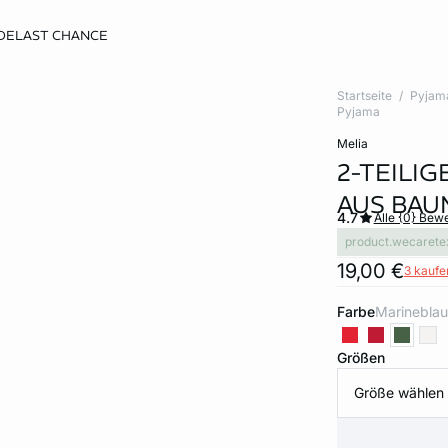
DE
LAST CHANCE
Startseite
Pyjam
Pyjama
melia
2-TEILIG
AUS BA
4.7
Alle {0} Bew
product.wecarete
19,00 €
3 kaufen
Farbe
marineblau
Größen
Größe wählen