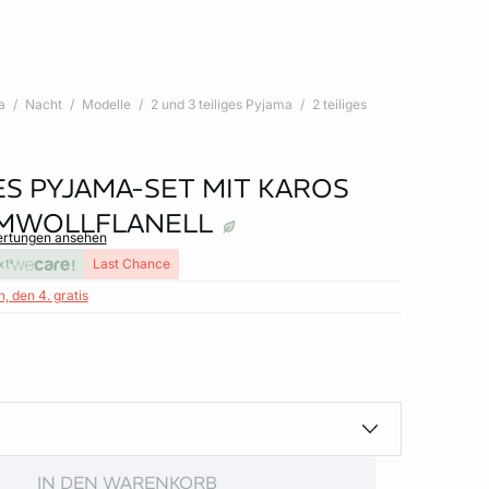
a
Nacht
Modelle
2 und 3 teiliges Pyjama
2 teiliges
ES PYJAMA-SET MIT KAROS
UMWOLLFLANELL
ertungen ansehen
xt
Last Chance
, den 4. gratis
IN DEN WARENKORB