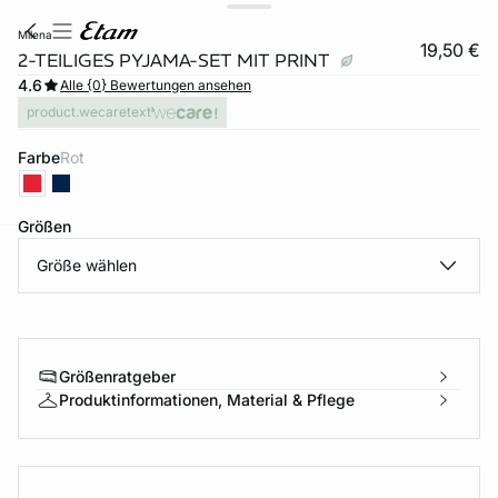
milena
19,50 €
2-TEILIGES PYJAMA-SET MIT PRINT
4.6
Alle {0} Bewertungen ansehen
product.wecaretext
Farbe
rot
Größen
Größe wählen
e
question
Größenratgeber
Produktinformationen, Material & Pflege