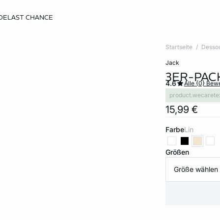
DE
LAST CHANCE
Startseite
Desso
jack
3ER-PAC
4.6
Alle {0} Be
product.wecarete
15,99 €
Farbe
lin
Größen
Größe wählen