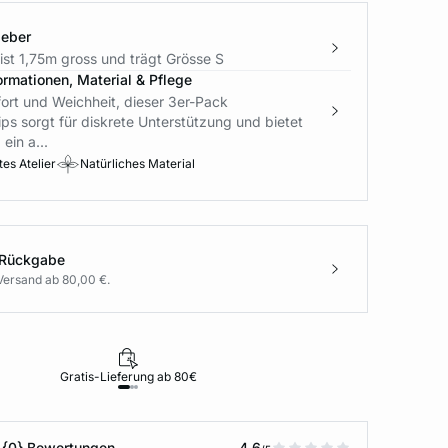
geber
ist 1,75m gross und trägt Grösse S
ormationen, Material & Pflege
rt und Weichheit, dieser 3er-Pack
ps sorgt für diskrete Unterstützung und bietet
 ein a...
es Atelier
Natürliches Material
 Rückgabe
Versand ab 80,00 €.
Gratis-Lieferung ab 80€
Rückgabe i
 {0} Bewertungen
4.6