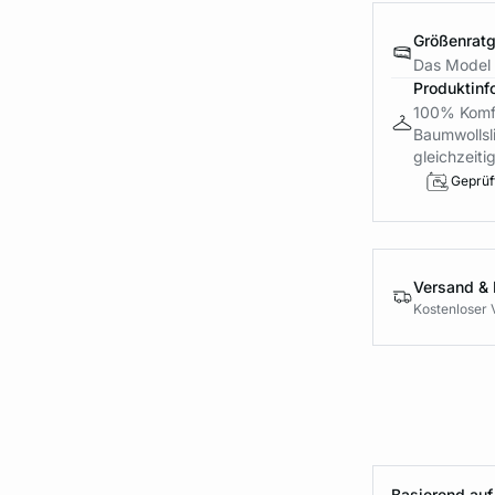
Größenrat
Das Model 
Produktinf
100% Komfo
Baumwollsli
gleichzeitig
Geprüft
Versand &
Kostenloser 
Basierend auf