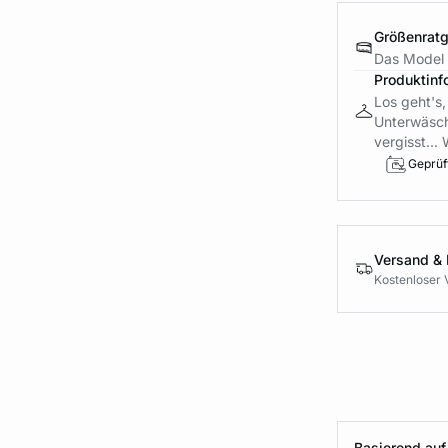
Größenrat
Das Model i
Produktinf
Los geht's,
Unterwäsch
vergisst... 
Geprüft
Versand &
Kostenloser 
Basierend auf