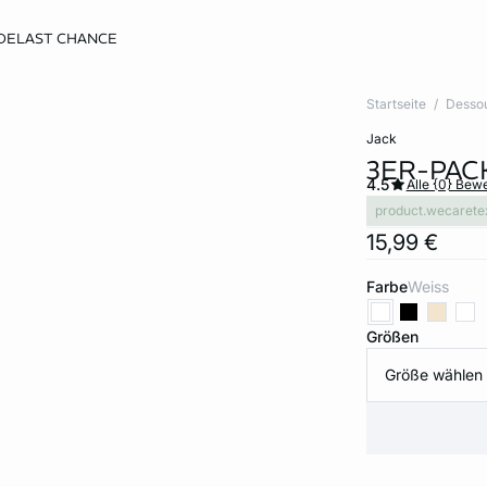
DE
LAST CHANCE
Startseite
Desso
jack
3ER-PACK
4.5
Alle {0} Bew
product.wecarete
15,99 €
Farbe
weiss
Größen
Größe wählen