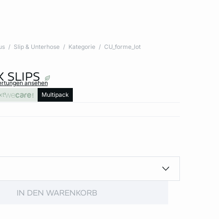
us
Slip & Unterhose
Kategorie
CU_forme_lot
 SLIPS
ertungen ansehen
xt
Multipack
IN DEN WARENKORB