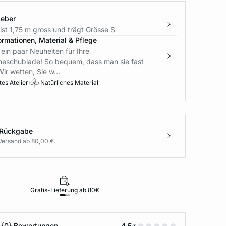
geber
st 1,75 m gross und trägt Grösse S
ormationen, Material & Pflege
 ein paar Neuheiten für Ihre
eschublade! So bequem, dass man sie fast
Wir wetten, Sie w...
es Atelier
Natürliches Material
 Rückgabe
Versand ab 80,00 €.
Gratis-Lieferung ab 80€
Rückgabe i
 {0} Bewertungen
4.5