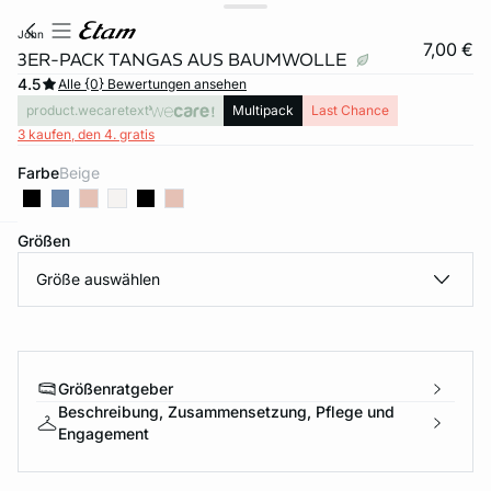
john
7,00 €
3ER-PACK TANGAS AUS BAUMWOLLE
4.5
Alle {0} Bewertungen ansehen
product.wecaretext
Multipack
Last Chance
3 kaufen, den 4. gratis
Farbe
beige
Größen
e
question
Größe auswählen
Größenratgeber
Beschreibung, Zusammensetzung, Pflege und
Engagement