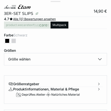
jack lace
14,90 €
3ER-SET SLIPS
4.7
Alle {0} Bewertungen ansehen
product.wecaretext
Multipack
Farbe
schwarz
Größen
Größe wählen
e
question
Größenratgeber
Produktinformationen, Material & Pflege
Geprüftes Atelier
Natürliches Material