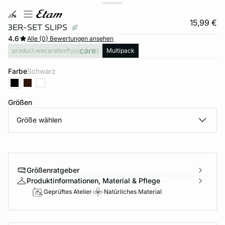
jim
15,99 €
3ER-SET SLIPS
4.6
Alle {0} Bewertungen ansehen
product.wecaretext
Multipack
Farbe
schwarz
Größen
Größe wählen
e
question
Größenratgeber
Produktinformationen, Material & Pflege
Geprüftes Atelier
Natürliches Material