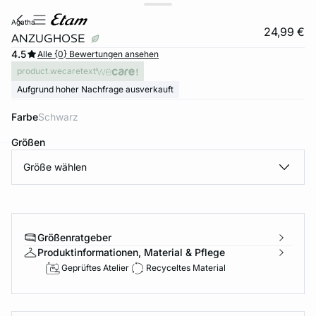
agatha
24,99 €
ANZUGHOSE
4.5
Alle {0} Bewertungen ansehen
product.wecaretext
Aufgrund hoher Nachfrage ausverkauft
Farbe
schwarz
Größen
Größe wählen
e
question
Größenratgeber
Produktinformationen, Material & Pflege
Geprüftes Atelier
Recyceltes Material