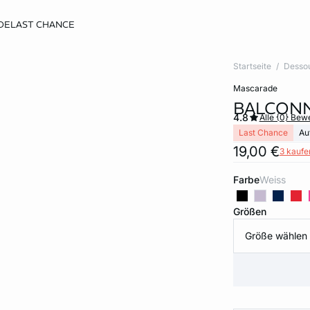
DE
LAST CHANCE
Startseite
Desso
mascarade
BALCONN
4.8
Alle {0} Be
Last Chance
Au
19,00 €
3 kaufen
Farbe
weiss
Größen
Größe wählen