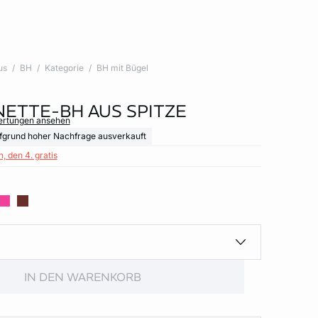
us
BH
Kategorie
BH mit Bügel
ETTE-BH AUS SPITZE
wertungen ansehen
fgrund hoher Nachfrage ausverkauft
, den 4. gratis
IN DEN WARENKORB