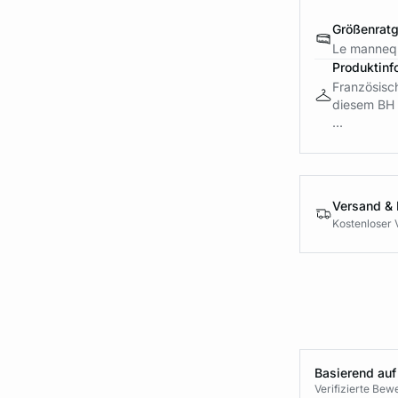
Größenrat
Le mannequ
Produktinf
Französisch
diesem BH a
...
Versand &
Kostenloser 
Basierend auf
Verifizierte Be