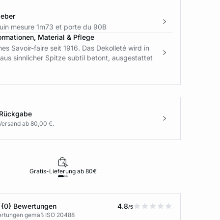
geber
in mesure 1m73 et porte du 90B
ormationen, Material & Pflege
es Savoir-faire seit 1916. Das Dekolleté wird in
us sinnlicher Spitze subtil betont, ausgestattet
 Rückgabe
Versand ab 80,00 €.
Gratis-Lieferung ab 80€
Rückgabe i
 {0} Bewertungen
4.8
/5
wertungen gemäß ISO 20488