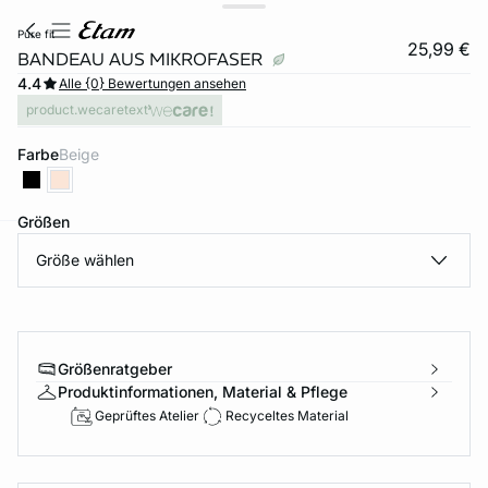
pure fit
25,99 €
BANDEAU AUS MIKROFASER
4.4
Alle {0} Bewertungen ansehen
product.wecaretext
Farbe
beige
Größen
Größe wählen
e
question
Größenratgeber
Produktinformationen, Material & Pflege
Geprüftes Atelier
Recyceltes Material