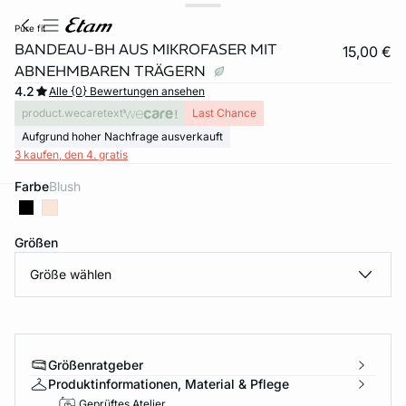
pure fit
BANDEAU-BH AUS MIKROFASER MIT
15,00 €
ABNEHMBAREN TRÄGERN
4.2
Alle {0} Bewertungen ansehen
product.wecaretext
Last Chance
Aufgrund hoher Nachfrage ausverkauft
3 kaufen, den 4. gratis
Farbe
blush
e
question
Größen
Größe wählen
Größenratgeber
Produktinformationen, Material & Pflege
Geprüftes Atelier