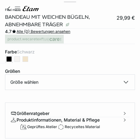
flexi micro
BANDEAU MIT WEICHEN BÜGELN,
29,99 €
ABNEHMBARE TRÄGER
4.7
Alle {0} Bewertungen ansehen
product.wecaretext
Farbe
schwarz
Größen
e
question
Größe wählen
Größenratgeber
Produktinformationen, Material & Pflege
Geprüftes Atelier
Recyceltes Material