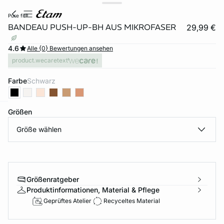
pure fit®
BANDEAU PUSH-UP-BH AUS MIKROFASER
29,99 €
4.6
Alle {0} Bewertungen ansehen
product.wecaretext
Farbe
schwarz
Größen
e
question
Größe wählen
Größenratgeber
Produktinformationen, Material & Pflege
Geprüftes Atelier
Recyceltes Material