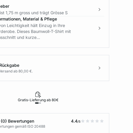
geber
st 1,75 m gross und trägt Grösse S
ormationen, Material & Pflege
on Leichtigkeit hält Einzug in Ihre
erobe. Dieses Baumwoll-T-Shirt mit
schnitt und kurze...
 Rückgabe
Versand ab 80,00 €.
Gratis-Lieferung ab 80€
Rückgabe i
 {0} Bewertungen
4.4
/5
wertungen gemäß ISO 20488