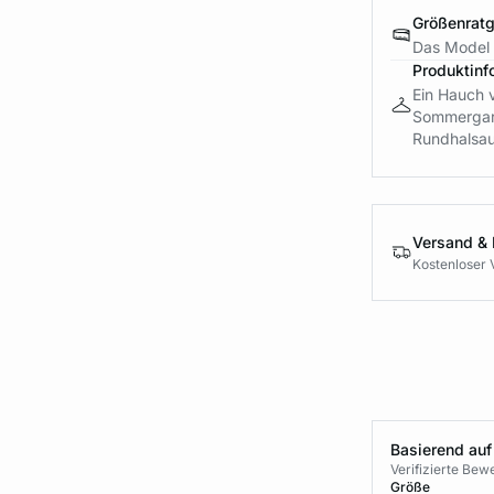
Größenrat
Das Model i
Produktinf
Ein Hauch v
Sommergard
Rundhalsaus
Versand &
Kostenloser 
Basierend auf
Verifizierte Be
Größe