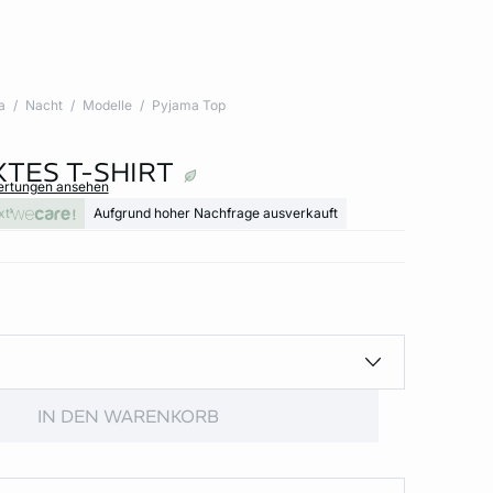
a
Nacht
Modelle
Pyjama Top
TES T-SHIRT
wertungen ansehen
xt
Aufgrund hoher Nachfrage ausverkauft
IN DEN WARENKORB