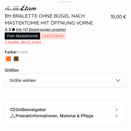
aura post op
BH BRALETTE OHNE BÜGEL NACH
15,00 €
MASTEKTOMIE MIT ÖFFNUNG VORNE
3.3
Alle {0} Bewertungen ansehen
Post-Mastektomie
Last Chance
3 kaufen, den 4. gratis
Farbe
koralle
Größen
e
question
Größe wählen
Größenratgeber
Produktinformationen, Material & Pflege