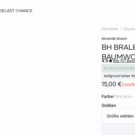
DE
LAST CHANCE
Startseite
Desso
amande bloom
BH BRAL
BAUMWO
4.9
Alle {0} Be
product.wecarete
Aufgrund hoher N
15,00 €
3 kaufen
Farbe
print ecru
Größen
Größe wählen