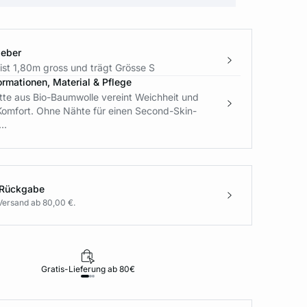
geber
ist 1,80m gross und trägt Grösse S
ormationen, Material & Pflege
tte aus Bio-Baumwolle vereint Weichheit und
Komfort. Ohne Nähte für einen Second-Skin-
..
 Rückgabe
Versand ab 80,00 €.
Gratis-Lieferung ab 80€
Rückgabe i