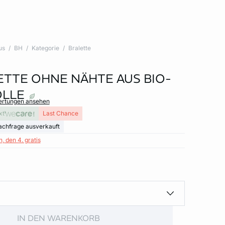
us
BH
Kategorie
Bralette
ETTE OHNE NÄHTE AUS BIO-
LLE
wertungen ansehen
xt
Last Chance
achfrage ausverkauft
, den 4. gratis
IN DEN WARENKORB