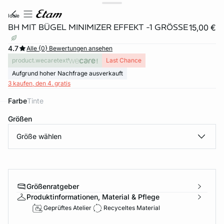
idole
BH MIT BÜGEL MINIMIZER EFFEKT -1 GRÖSSE
15,00 €
4.7
Alle {0} Bewertungen ansehen
product.wecaretext
Last Chance
Aufgrund hoher Nachfrage ausverkauft
3 kaufen, den 4. gratis
Farbe
tinte
Größen
e
question
Größe wählen
Größenratgeber
Produktinformationen, Material & Pflege
Geprüftes Atelier
Recyceltes Material