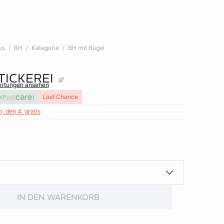
us
BH
Kategorie
BH mit Bügel
TICKEREI
ertungen ansehen
xt
Last Chance
, den 4. gratis
IN DEN WARENKORB