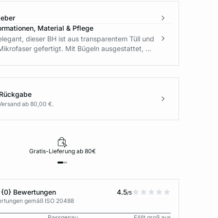
geber
ormationen, Material & Pflege
elegant, dieser BH ist aus transparentem Tüll und
 Mikrofaser gefertigt. Mit Bügeln ausgestattet, ...
 Rückgabe
Versand ab 80,00 €.
Gratis-Lieferung ab 80€
 {0} Bewertungen
4.5
/5
wertungen gemäß ISO 20488
Passgenau
Fällt groß aus