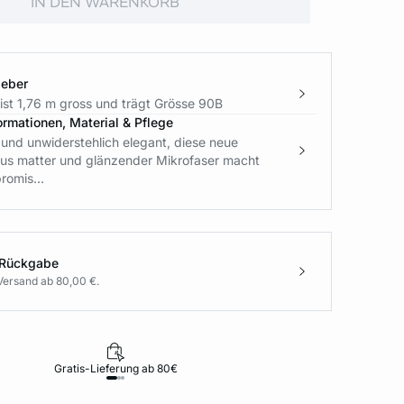
IN DEN WARENKORB
geber
ist 1,76 m gross und trägt Grösse 90B
ormationen, Material & Pflege
und unwiderstehlich elegant, diese neue
 aus matter und glänzender Mikrofaser macht
romis...
 Rückgabe
Versand ab 80,00 €.
Gratis-Lieferung ab 80€
Rückgabe i