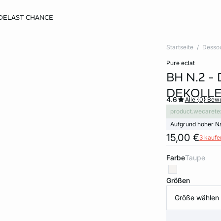
DE
LAST CHANCE
Startseite
Desso
pure eclat
BH N.2 -
DEKOLL
4.6
Alle {0} Be
product.wecarete
Aufgrund hoher N
15,00 €
3 kaufen
Farbe
taupe
Größen
Größe wählen