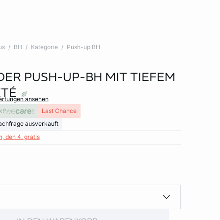
us
BH
Kategorie
Push-up BH
 DER PUSH-UP-BH MIT TIEFEM
ETÉ
wertungen ansehen
xt
Last Chance
achfrage ausverkauft
, den 4. gratis