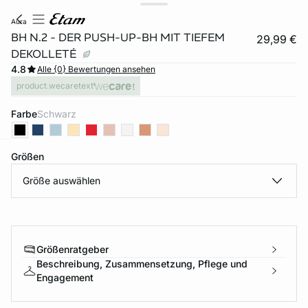
aura
BH N.2 - DER PUSH-UP-BH MIT TIEFEM
29,99 €
DEKOLLETÉ
4.8
Alle {0} Bewertungen ansehen
product.wecaretext
Farbe
schwarz
Größen
e
question
Größe auswählen
Größenratgeber
Beschreibung, Zusammensetzung, Pflege und
Engagement