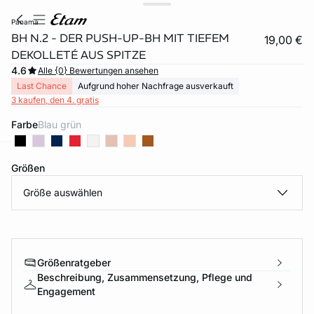
panama
BH N.2 - DER PUSH-UP-BH MIT TIEFEM
19,00 €
DEKOLLETÉ AUS SPITZE
4.6
Alle {0} Bewertungen ansehen
Last Chance
Aufgrund hoher Nachfrage ausverkauft
3 kaufen, den 4. gratis
Farbe
blau grün
Größen
e
question
Größe auswählen
Größenratgeber
Beschreibung, Zusammensetzung, Pflege und
Engagement