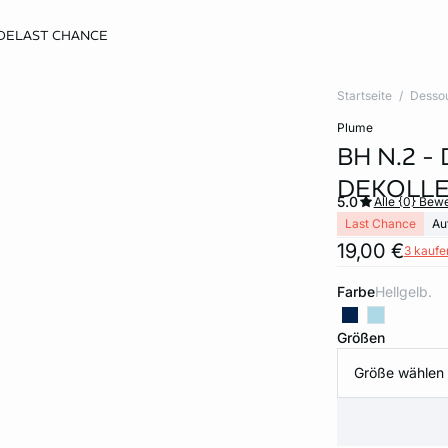
DE
LAST CHANCE
Startseite
Desso
plume
BH N.2 -
DEKOLLE
5.0
Alle {0} Bew
Last Chance
Au
19,00 €
3 kaufen
Farbe
hellgelb.
Größen
Größe wählen