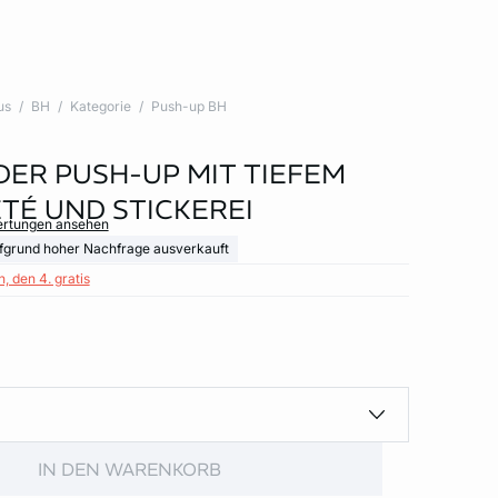
us
BH
Kategorie
Push-up BH
 DER PUSH-UP MIT TIEFEM
TÉ UND STICKEREI
ertungen ansehen
fgrund hoher Nachfrage ausverkauft
, den 4. gratis
IN DEN WARENKORB