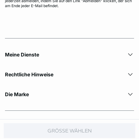
jederzeit abmelden, indem Sie auf den Link "Abmelden" klicken, der sich
am Ende jeder E-Mail befindet.
Meine Dienste
Rechtliche Hinweise
Die Marke
© Copyright 2026 Etam. All Rights reserved.
GRÖSSE WÄHLEN