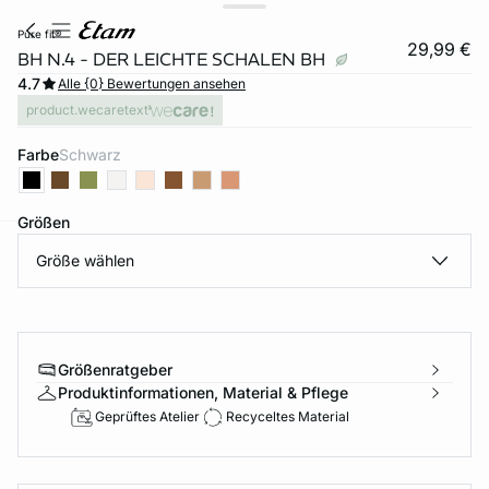
pure fit®
29,99 €
BH N.4 - DER LEICHTE SCHALEN BH
4.7
Alle {0} Bewertungen ansehen
product.wecaretext
Farbe
schwarz
Größen
Größe wählen
e
question
Größenratgeber
Produktinformationen, Material & Pflege
Geprüftes Atelier
Recyceltes Material