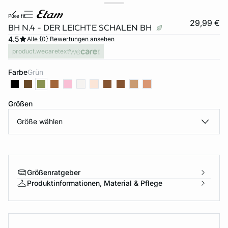
pure fit
29,99 €
BH N.4 - DER LEICHTE SCHALEN BH
4.5
Alle {0} Bewertungen ansehen
product.wecaretext
Farbe
grün
Größen
Größe wählen
e
question
Größenratgeber
Produktinformationen, Material & Pflege