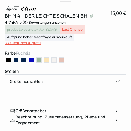
legende
15,00 €
BH N.4 - DER LEICHTE SCHALEN BH
4.7
Alle {0} Bewertungen ansehen
product.wecaretext
Last Chance
Aufgrund hoher Nachfrage ausverkauft
3 kaufen, den 4. gratis
Farbe
fuchsia
video
e
question
Größen
Größe auswählen
Größenratgeber
Beschreibung, Zusammensetzung, Pflege und
Engagement