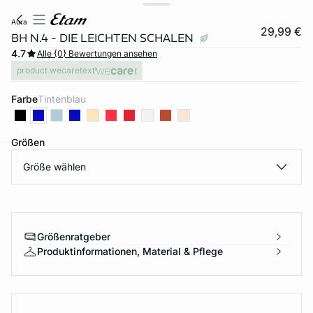
aura
29,99 €
BH N.4 - DIE LEICHTEN SCHALEN
4.7
Alle {0} Bewertungen ansehen
product.wecaretext
Farbe
tintenblau
Größen
Größe wählen
e
question
Größenratgeber
Produktinformationen, Material & Pflege