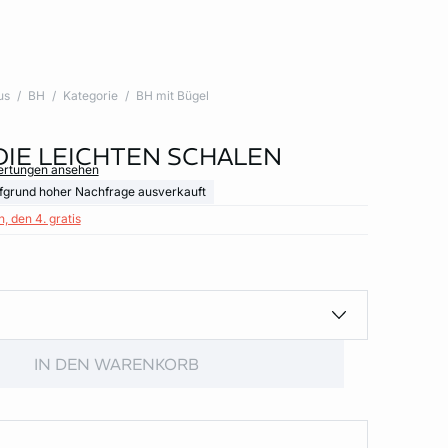
us
BH
Kategorie
BH mit Bügel
 DIE LEICHTEN SCHALEN
wertungen ansehen
fgrund hoher Nachfrage ausverkauft
, den 4. gratis
IN DEN WARENKORB