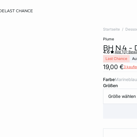
DE
LAST CHANCE
Startseite
Desso
plume
BH N.4 -
4.6
Alle {0} Be
Last Chance
Au
19,00 €
3 kaufen
Farbe
marineblau
Größen
Größe wählen