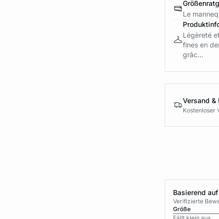
Größenrat
Le mannequ
Produktinf
Légèreté et
fines en den
grâc...
Versand &
Kostenloser 
Basierend auf
Verifizierte Be
Größe
Fällt klein aus