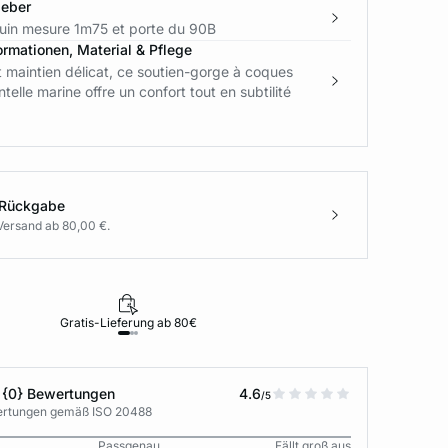
geber
in mesure 1m75 et porte du 90B
ormationen, Material & Pflege
 maintien délicat, ce soutien-gorge à coques
telle marine offre un confort tout en subtilité
 Rückgabe
Versand ab 80,00 €.
Gratis-Lieferung ab 80€
Rückgabe i
 {0} Bewertungen
4.6
/5
wertungen gemäß ISO 20488
Passgenau
Fällt groß aus