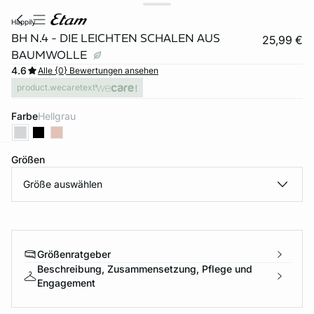
happily
BH N.4 - DIE LEICHTEN SCHALEN AUS
25,99 €
BAUMWOLLE
4.6
Alle {0} Bewertungen ansehen
product.wecaretext
Farbe
hellgrau
Größen
e
question
Größe auswählen
Größenratgeber
Beschreibung, Zusammensetzung, Pflege und
Engagement