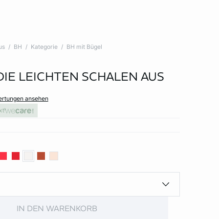
us
BH
Kategorie
BH mit Bügel
 DIE LEICHTEN SCHALEN AUS
wertungen ansehen
xt
IN DEN WARENKORB