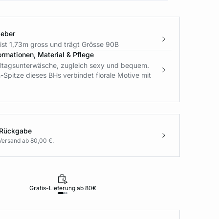
geber
ist 1,73m gross und trägt Grösse 90B
ormationen, Material & Pflege
lltagsunterwäsche, zugleich sexy und bequem.
-Spitze dieses BHs verbindet florale Motive mit
 Rückgabe
Versand ab 80,00 €.
Gratis-Lieferung ab 80€
Rückgabe i