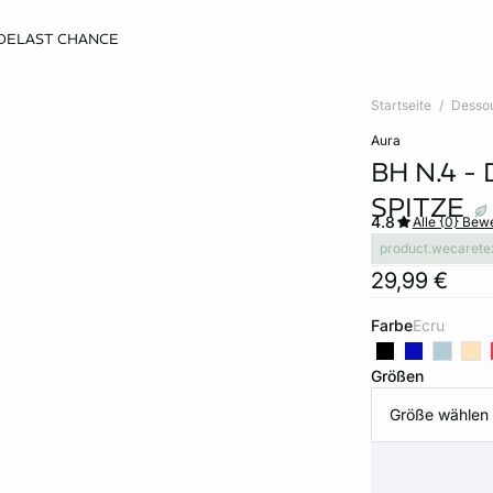
DE
LAST CHANCE
Startseite
Desso
aura
BH N.4 -
SPITZE
4.8
Alle {0} Be
product.wecarete
29,99 €
Farbe
ecru
Größen
Größe wählen