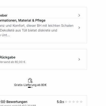
geber
ormationen, Material & Pflege
nz und Komfort, dieser BH mit leichten Schalen
Dekolleté aus Tüll bietet diskrete und
Unt...
 Rückgabe
Versand ab 80,00 €.
Gratis-Lieferung ab 80€
Rückgabe i
 {0} Bewertungen
5.0
/5
wertungen gemäß ISO 20488