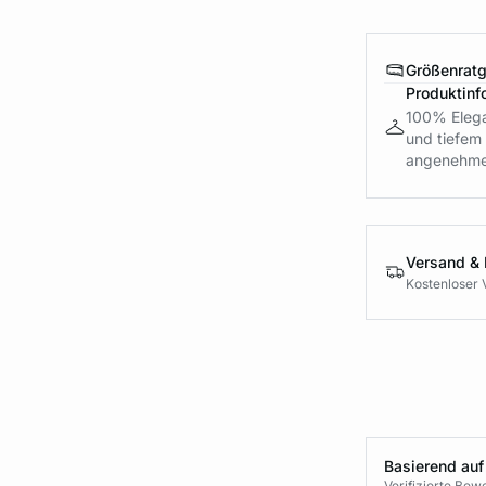
Größenrat
Produktinf
100% Elega
und tiefem 
angenehme 
Versand &
Kostenloser 
Basierend auf
Verifizierte Be