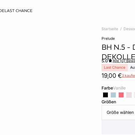
DE
LAST CHANCE
Startseite
Desso
prelude
BH N.5 -
DEKOLL
5.0
Alle {0} Bew
Last Chance
Au
19,00 €
3 kaufen
Farbe
vanille
Größen
Größe wählen