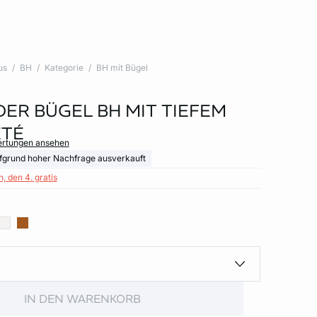
us
BH
Kategorie
BH mit Bügel
 DER BÜGEL BH MIT TIEFEM
ETÉ
ertungen ansehen
fgrund hoher Nachfrage ausverkauft
, den 4. gratis
IN DEN WARENKORB